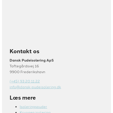
Kontakt os
Dansk Pudeisolering ApS
Toftegårdsvej 16
9900 Frederikshavn
(+45) 93 20 11 22
info@dansk-pudeisolering.dk
Læs mere
Isoleringspuder
Kryogen isolering