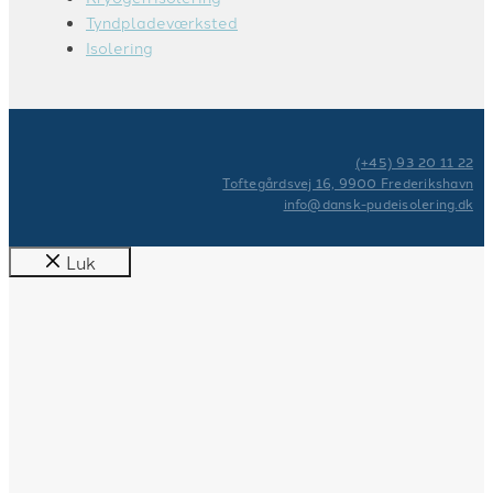
Tyndpladeværksted
Isolering
(+45) 93 20 11 22
Toftegårdsvej 16, 9900 Frederikshavn
info@dansk-pudeisolering.dk
Luk