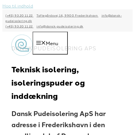
Hop til indhold
(+45) 93 20 11 22
Toftegårdsvej 16, 9900 Frederikshavn
info@dansk-
pudeisolering.dk
(+45) 93 20 11 22
info@dansk-pudeisolering.dk
Menu
DANSK PUDEISOLERING APS
Teknisk isolering,
isoleringspuder og
inddækning
Dansk Pudeisolering ApS har
adresse i Frederikshavn i den